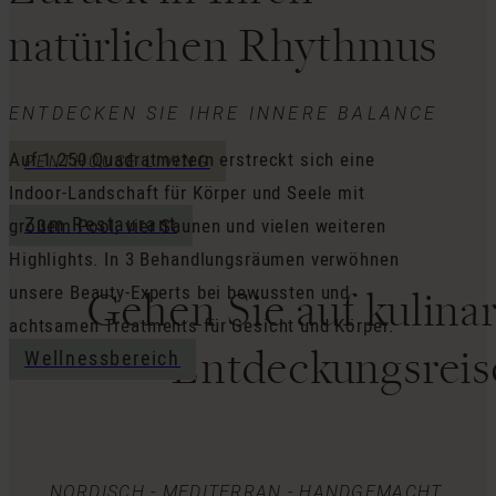
natürlichen Rhythmus
ENTDECKEN SIE IHRE INNERE BALANCE
Auf 1.250 Quadratmetern erstreckt sich eine
PENTHOUSE LIVING
Indoor-Landschaft für Körper und Seele mit
Zum Restaurant
großem Pool, vier Saunen und vielen weiteren
Highlights. In 3 Behandlungsräumen verwöhnen
unsere Beauty-Experts bei bewussten und
Gehen Sie auf kulina
achtsamen Treatments für Gesicht und Körper.
Entdeckungs­reis
Wellnessbereich
NORDISCH - MEDITERRAN - HANDGEMACHT