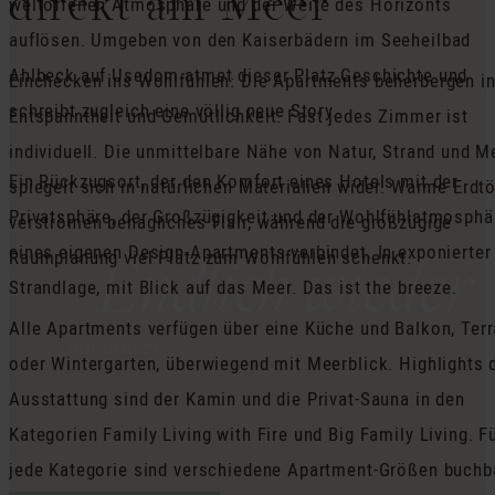
direkt am Meer
weltoffenen Atmosphäre und der Weite des Horizonts
auflösen. Umgeben von den Kaiserbädern im Seeheilbad
Ahlbeck auf Usedom atmet dieser Platz Geschichte und
Einchecken ins Wohlfühlen: Die Apartments beherbergen i
schreibt zugleich eine völlig neue Story.
Entspanntheit und Gemütlichkeit. Fast jedes Zimmer ist
individuell. Die unmittelbare Nähe von Natur, Strand und M
Ein Rückzugsort, der den Komfort eines Hotels mit der
spiegelt sich in natürlichen Materialien wider. Warme Erdt
Privatsphäre, der Großzügigkeit und der Wohlfühlatmosphä
verströmen behagliches Flair, während die großzügige
Endlich wieder
eines eigenen Design-Apartments verbindet. In exponierter
Raumplanung viel Platz zum Wohlfühlen schenkt.
Strandlage, mit Blick auf das Meer. Das ist the breeze.
Alle Apartments verfügen über eine Küche und Balkon, Ter
the breeze
oder Wintergarten, überwiegend mit Meerblick. Highlights 
Ausstattung sind der Kamin und die Privat-Sauna in den
Kategorien Family Living with Fire und Big Family Living. F
jede Kategorie sind verschiedene Apartment-Größen buchb