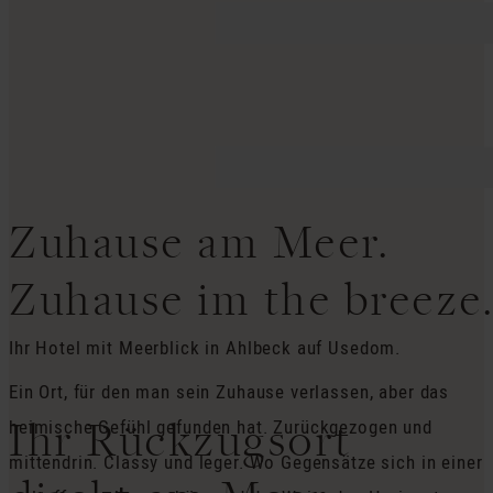
Zuhause am Meer.
Zuhause im the breeze
Ihr Hotel mit Meerblick in Ahlbeck auf Usedom.
Ein Ort, für den man sein Zuhause verlassen, aber das
Ihr Rückzugsort
heimische Gefühl gefunden hat. Zurückgezogen und
mittendrin. Classy und leger. Wo Gegensätze sich in einer