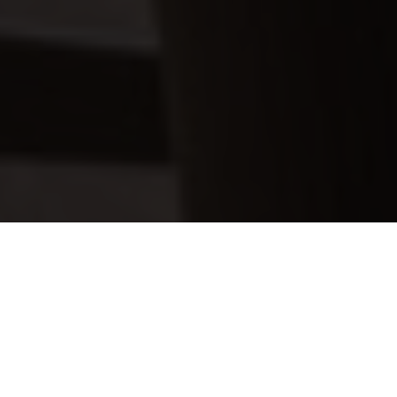
Jetzt
buchen
Rückzugsorte
auf Usedom